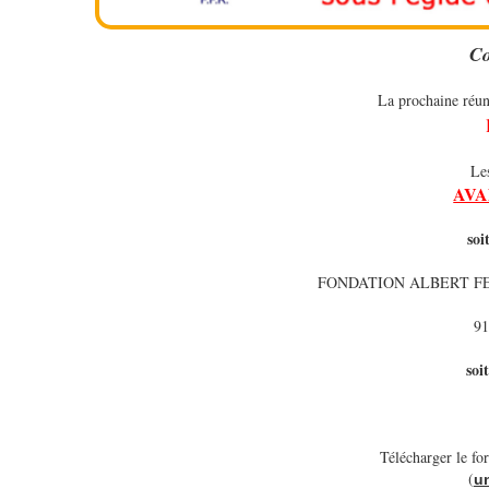
Co
La prochaine réun
Les
AV
soi
FONDATION ALBERT F
9
soi
Télécharger le fo
(
u